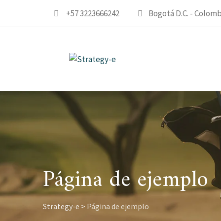
Skip
+57 3223666242
Bogotá D.C. - Colomb
to
content
Página de ejemplo
Strategy-e
>
Página de ejemplo